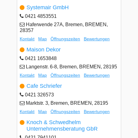
Systemair GmbH
0421 4853551
Haferwende 27A, Bremen, BREMEN,
28357
Kontakt
Map
Öffnungszeiten
Bewertungen
Maison Dekor
0421 1653848
Langenstr. 6-8, Bremen, BREMEN, 28195
Kontakt
Map
Öffnungszeiten
Bewertungen
Cafe Schriefer
0421 326573
Marktstr. 3, Bremen, BREMEN, 28195
Kontakt
Map
Öffnungszeiten
Bewertungen
Knoch & Schwedhelm
Unternehmensberatung GbR
0421 7941101