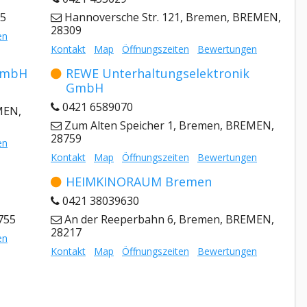
95
Hannoversche Str. 121, Bremen, BREMEN,
28309
en
Kontakt
Map
Öffnungszeiten
Bewertungen
 GmbH
REWE Unterhaltungselektronik
GmbH
0421 6589070
MEN,
Zum Alten Speicher 1, Bremen, BREMEN,
28759
en
Kontakt
Map
Öffnungszeiten
Bewertungen
HEIMKINORAUM Bremen
0421 38039630
755
An der Reeperbahn 6, Bremen, BREMEN,
28217
en
Kontakt
Map
Öffnungszeiten
Bewertungen