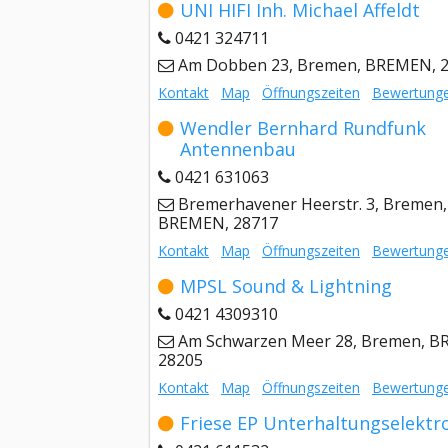
UNI HIFI Inh. Michael Affeldt
0421 324711
Am Dobben 23, Bremen, BREMEN, 
Kontakt
Map
Öffnungszeiten
Bewertung
Wendler Bernhard Rundfunk
Antennenbau
0421 631063
Bremerhavener Heerstr. 3, Bremen,
BREMEN, 28717
Kontakt
Map
Öffnungszeiten
Bewertung
MPSL Sound & Lightning
0421 4309310
Am Schwarzen Meer 28, Bremen, B
28205
Kontakt
Map
Öffnungszeiten
Bewertung
Friese EP Unterhaltungselektr