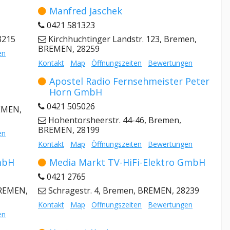
Manfred Jaschek
0421 581323
8215
Kirchhuchtinger Landstr. 123, Bremen,
BREMEN, 28259
en
Kontakt
Map
Öffnungszeiten
Bewertungen
Apostel Radio Fernsehmeister Peter
Horn GmbH
0421 505026
REMEN,
Hohentorsheerstr. 44-46, Bremen,
BREMEN, 28199
en
Kontakt
Map
Öffnungszeiten
Bewertungen
mbH
Media Markt TV-HiFi-Elektro GmbH
0421 2765
BREMEN,
Schragestr. 4, Bremen, BREMEN, 28239
Kontakt
Map
Öffnungszeiten
Bewertungen
en