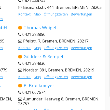
0421 444747
N,
Bismarckstr. 444, Bremen, BREMEN, 28205
Kontakt
Map
Öffnungszeiten
Bewertungen
en
mbH
Thomas Weigelt
0421 383856
195
Pfeilstr. 7, Bremen, BREMEN, 28217
en
Kontakt
Map
Öffnungszeiten
Bewertungen
Gödderz & Rempel
0421 384836
8779
Nordstr. 381, Bremen, BREMEN, 28219
en
Kontakt
Map
Öffnungszeiten
Bewertungen
s
B. Bruckmeyer
0421 667674
REMEN,
Aumunder Heerweg 8, Bremen, BREMEN,
28757