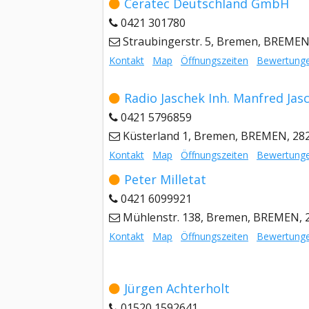
Ceratec Deutschland GmbH
0421 301780
Straubingerstr. 5, Bremen, BREMEN
Kontakt
Map
Öffnungszeiten
Bewertung
Radio Jaschek Inh. Manfred Jas
0421 5796859
Küsterland 1, Bremen, BREMEN, 28
Kontakt
Map
Öffnungszeiten
Bewertung
Peter Milletat
0421 6099921
Mühlenstr. 138, Bremen, BREMEN, 
Kontakt
Map
Öffnungszeiten
Bewertung
Jürgen Achterholt
01520 1592641