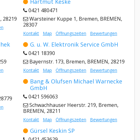
Hartmut Keske
0421 480471
, 28219
Warsteiner Kuppe 1, Bremen, BREMEN,
28307
en
Kontakt
Map
Öffnungszeiten
Bewertungen
chek
G. u. W. Elektronik Service GmbH
0421 18390
259
Bayernstr. 173, Bremen, BREMEN, 28219
en
Kontakt
Map
Öffnungszeiten
Bewertungen
Bang & Olufsen Michael Warnecke
GmbH
0421 596063
28779
Schwachhauser Heerstr. 219, Bremen,
en
BREMEN, 28211
Kontakt
Map
Öffnungszeiten
Bewertungen
Gürsel Keskin SP
0421 453629