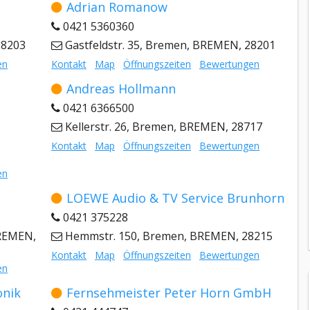
Adrian Romanow
0421 5360360
28203
Gastfeldstr. 35, Bremen, BREMEN, 28201
en
Kontakt
Map
Öffnungszeiten
Bewertungen
Andreas Hollmann
0421 6366500
Kellerstr. 26, Bremen, BREMEN, 28717
Kontakt
Map
Öffnungszeiten
Bewertungen
en
LOEWE Audio & TV Service Brunhorn
0421 375228
REMEN,
Hemmstr. 150, Bremen, BREMEN, 28215
Kontakt
Map
Öffnungszeiten
Bewertungen
en
onik
Fernsehmeister Peter Horn GmbH