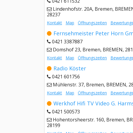
0421 611532
Lindenhofstr. 20A, Bremen, BREME
28237
Kontakt
Map
Öffnungszeiten
Bewertung
Fernsehmeister Peter Horn G
0421 3387887
Domshof 23, Bremen, BREMEN, 28
Kontakt
Map
Öffnungszeiten
Bewertung
Radio Köster
0421 601756
Mühlenstr. 37, Bremen, BREMEN, 2
Kontakt
Map
Öffnungszeiten
Bewertung
Werkhof Hifi TV Video G. Harm
0421 500573
Hohentorsheerstr. 160, Bremen, B
28199