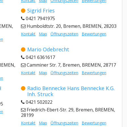
en
Kontakt
Map
Öffnungszeiten
Bewertungen
Sigrid Fries
0421 7941975
REMEN,
Humboldtstr. 20, Bremen, BREMEN, 28203
Kontakt
Map
Öffnungszeiten
Bewertungen
en
Mario Odebrecht
0421 6361617
BREMEN,
Camminer Str. 7, Bremen, BREMEN, 28717
Kontakt
Map
Öffnungszeiten
Bewertungen
en
H
Radio Bennecke Hans Bennecke K.G.
Inh. Struck
0421 502022
95
Friedrich-Ebert-Str. 29, Bremen, BREMEN,
en
28199
Kontakt
Map
Öffnungszeiten
Bewertungen